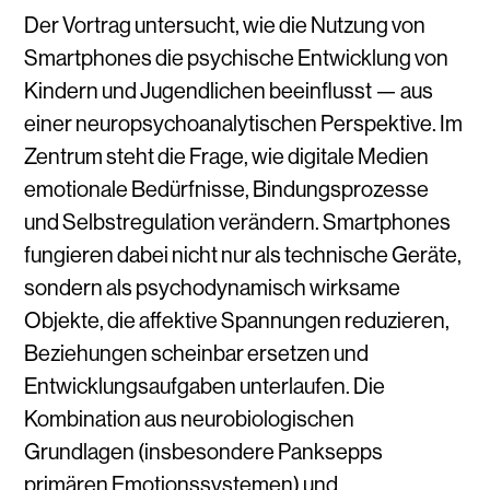
Der Vortrag untersucht, wie die Nutzung von
Smartphones die psychische Entwicklung von
Kindern und Jugendlichen beeinflusst
—
aus
einer neuropsychoanalytischen Perspektive. Im
Zentrum steht die Frage, wie digitale Medien
emotionale Bed
ü
rfnisse, Bindungsprozesse
und Selbstregulation ver
ä
ndern. Smartphones
fungieren dabei nicht nur als technische Ger
ä
te,
sondern als psychodynamisch wirksame
Objekte, die affektive Spannungen reduzieren,
Beziehungen scheinbar ersetzen und
Entwicklungsaufgaben unterlaufen. Die
Kombination aus neurobiologischen
Grundlagen (insbesondere Panksepps
prim
ä
ren Emotionssystemen) und